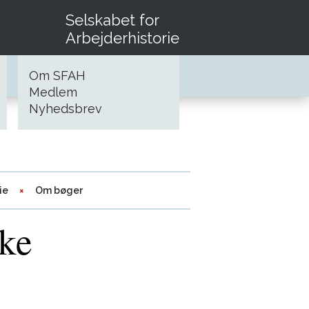
Selskabet for
Arbejderhistorie
Om SFAH
Medlem
Nyhedsbrev
ie
Om bøger
ke