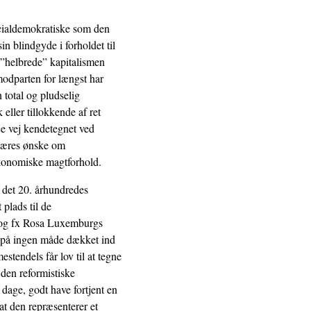
socialdemokratiske som den
sin blindgyde i forholdet til
l ”helbrede” kapitalismen
odparten for længst har
 total og pludselig
eller tillokkende af ret
je vej kendetegnet ved
onæres ønske om
konomiske magtforhold.
r det 20. århundredes
 plads til de
er og fx Rosa Luxemburgs
o på ingen måde dækket ind
estendels får lov til at tegne
den reformistiske
 dage, godt have fortjent en
t den repræsenterer et