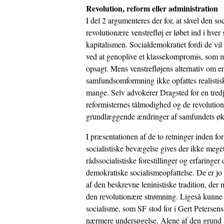
Revolution, reform eller administration
I del 2 argumenteres der for, at såvel den 
revolutionære venstrefløj er løbet ind i hver 
kapitalismen. Socialdemokratiet fordi de vi
ved at genoplive et klassekompromis, som m
opsagt. Mens venstrefløjens alternativ om en
samfundsomformning ikke opfattes realistisk 
mange. Selv advokerer Dragsted for en tred
reformisternes tålmodighed og de revoluti
grundlæggende ændringer af samfundets ø
I præsentationen af de to retninger inden fo
socialistiske bevægelse gives der ikke meget
rådssocialistiske forestillinger og erfaring
demokratiske socialismeopfattelse. De er j
af den beskrevne leninistiske tradition, der m
den revolutionære strømning. Ligeså kunne 
socialisme, som SF stod for i Gert Petersens
nærmere undersøgelse. Alene af den grund a