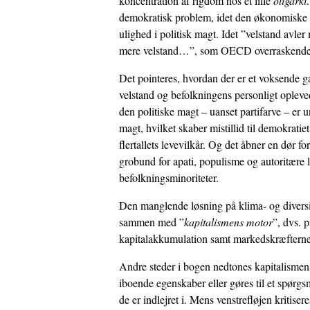
koncentration af rigdom hos et lille
oligarki
demokratisk problem, idet den økonomiske 
ulighed i politisk magt. Idet ”velstand avle
mere velstand…”, som OECD overraskende og
Det pointeres, hvordan der er et voksende 
velstand og befolkningens personligt opleve
den politiske magt – uanset partifarve – er 
magt, hvilket skaber mistillid til demokratiet 
flertallets levevilkår. Og det åbner en dør fo
grobund for apati, populisme og autoritære 
befolkningsminoriteter.
Den manglende løsning på klima- og diversit
sammen med ”
kapitalismens motor
”, dvs. 
kapitalakkumulation samt markedskræfterne
Andre steder i bogen nedtones kapitalismen
iboende egenskaber eller gøres til et spørg
de er indlejret i. Mens venstrefløjen kritiser