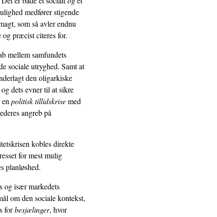
. Det er både et socialt
og
et
ulighed medfører stigende
r magt, som så avler endnu
 præcist citeres for.
gab mellem samfundets
de sociale utryghed. Samt at
underlagt den oligarkiske
og dets evner til at sikre
r en
politisk tillidskrise
med
lederes angreb på
etskrisen kobles direkte
presset for mest mulig
s planløshed.
s og især markedets
smål om den sociale kontekst,
es for
besjælinger
, hvor