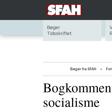
Bøger
V
Tidsskriftet
R
Bøger fra SFAH
For
Bogkommenta
socialisme