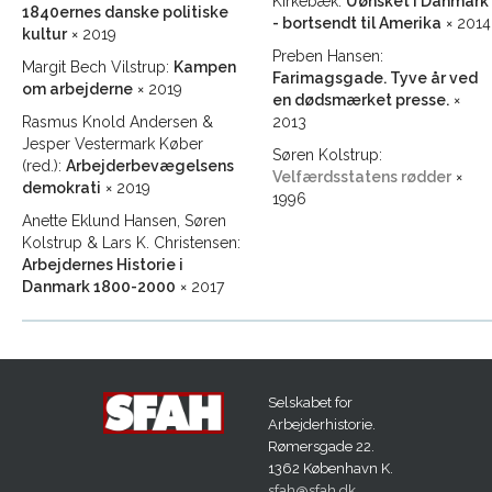
Kirkebæk:
Uønsket i Danmark
1840ernes danske politiske
- bortsendt til Amerika
× 2014
kultur
× 2019
Preben Hansen:
Margit Bech Vilstrup:
Kampen
Farimagsgade. Tyve år ved
om arbejderne
× 2019
en dødsmærket presse.
×
Rasmus Knold Andersen &
2013
Jesper Vestermark Køber
Søren Kolstrup:
(red.):
Arbejderbevægelsens
Velfærdsstatens rødder
×
demokrati
× 2019
1996
Anette Eklund Hansen, Søren
Kolstrup & Lars K. Christensen:
Arbejdernes Historie i
Danmark 1800-2000
× 2017
Selskabet for
Arbejderhistorie.
Rømersgade 22.
1362 København K.
sfah@sfah.dk