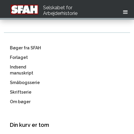
Selskabet for
Arbejderhistorie
Bøger fra SFAH
Forlaget
Indsend
manuskript
Småbogsserie
Skriftserie
Om bøger
Din kurv er tom