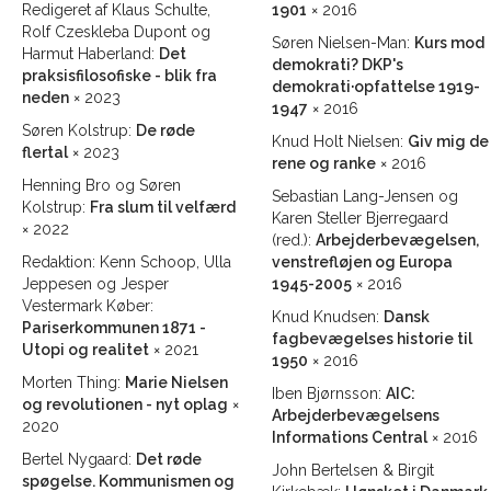
Redigeret af Klaus Schulte,
1901
× 2016
Rolf Czeskleba Dupont og
Søren Nielsen-Man:
Kurs mod
Harmut Haberland:
Det
demokrati? DKP's
praksisfilosofiske - blik fra
demokrati·opfattelse 1919-
neden
× 2023
1947
× 2016
Søren Kolstrup:
De røde
Knud Holt Nielsen:
Giv mig de
flertal
× 2023
rene og ranke
× 2016
Henning Bro og Søren
Sebastian Lang-Jensen og
Kolstrup:
Fra slum til velfærd
Karen Steller Bjerregaard
× 2022
(red.):
Arbejderbevægelsen,
Redaktion: Kenn Schoop, Ulla
venstrefløjen og Europa
Jeppesen og Jesper
1945-2005
× 2016
Vestermark Køber:
Knud Knudsen:
Dansk
Pariserkommunen 1871 -
fagbevægelses historie til
Utopi og realitet
× 2021
1950
× 2016
Morten Thing:
Marie Nielsen
Iben Bjørnsson:
AIC:
og revolutionen - nyt oplag
×
Arbejderbevægelsens
2020
Informations Central
× 2016
Bertel Nygaard:
Det røde
John Bertelsen & Birgit
spøgelse. Kommunismen og