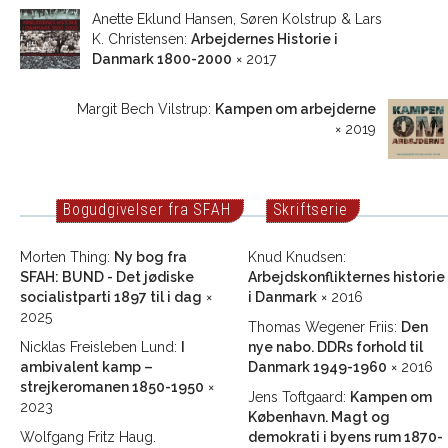
Anette Eklund Hansen, Søren Kolstrup & Lars
K. Christensen:
Arbejdernes Historie i
Danmark 1800-2000
× 2017
Margit Bech Vilstrup:
Kampen om arbejderne
× 2019
Bogudgivelser fra SFAH
Skriftserie
Morten Thing:
Ny bog fra
Knud Knudsen:
SFAH: BUND - Det jødiske
Arbejdskonflikternes historie
socialistparti 1897 til i dag
×
i Danmark
× 2016
2025
Thomas Wegener Friis:
Den
Nicklas Freisleben Lund:
I
nye nabo. DDRs forhold til
ambivalent kamp –
Danmark 1949-1960
× 2016
strejkeromanen 1850-1950
×
Jens Toftgaard:
Kampen om
2023
København. Magt og
Wolfgang Fritz Haug.
demokrati i byens rum 1870-