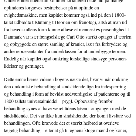
Under emnet lidenskab kommer forfatteren både ind på mange
opfinderes forgæves bestræbelser på at opfinde en
evighedsmaskine, men kapitlet kommer også ind på den i 1800-
tallet udbredte tilslutning til teorien om frenologi, altså at man ud
fra hovedskallens form kunne aflæse et menneskes personlighed. I
Danmark var især fængselslæge Carl Otto stærkt optaget af teorien
og opbyggede en større samling af kranier, især fra forbrydere og
andre repræsentanter fra underklassen for at underbygge teorien.
Endelig når kapitlet også omkring forskellige sindsyge personers
lidelser og gerninger.
Dette emne bæres videre i bogens næste del, hvor vi når omkring
den drakoniske behandling af sindslidende lige fra indespærring
og behandling i form af bevidst nedværdigelse af patienterne og til
1800-tallets universalmiddel – prygl. Opbevaring fremfor
behandling synes at have været tidens løsen i omgangen med de
sindslidende. Det var ikke kun sindslidende, der kom i livsfare ved
behandlingen. Ofte krævede det et stærkt helbred at overleve
lægelig behandling – eller at gå til egnens kloge mænd og koner,