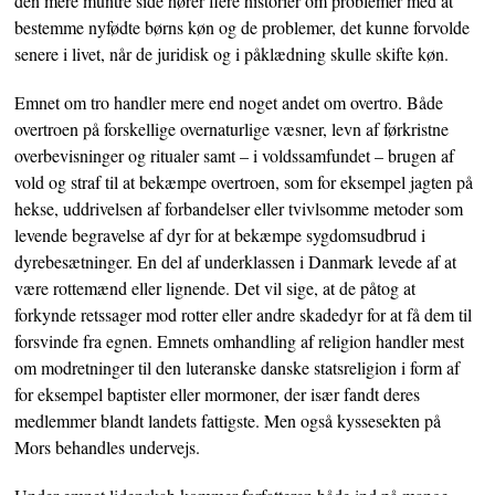
den mere muntre side hører flere historier om problemer med at
bestemme nyfødte børns køn og de problemer, det kunne forvolde
senere i livet, når de juridisk og i påklædning skulle skifte køn.
Emnet om tro handler mere end noget andet om overtro. Både
overtroen på forskellige overnaturlige væsner, levn af førkristne
overbevisninger og ritualer samt – i voldssamfundet – brugen af
vold og straf til at bekæmpe overtroen, som for eksempel jagten på
hekse, uddrivelsen af forbandelser eller tvivlsomme metoder som
levende begravelse af dyr for at bekæmpe sygdomsudbrud i
dyrebesætninger. En del af underklassen i Danmark levede af at
være rottemænd eller lignende. Det vil sige, at de påtog at
forkynde retssager mod rotter eller andre skadedyr for at få dem til
forsvinde fra egnen. Emnets omhandling af religion handler mest
om modretninger til den luteranske danske statsreligion i form af
for eksempel baptister eller mormoner, der især fandt deres
medlemmer blandt landets fattigste. Men også kyssesekten på
Mors behandles undervejs.