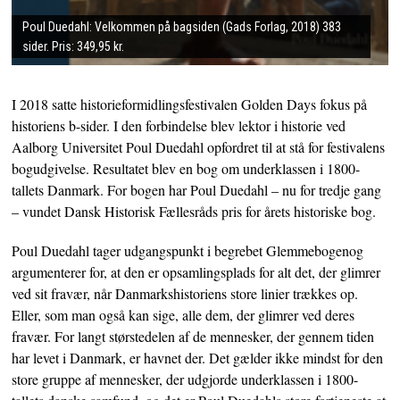
Poul Duedahl: Velkommen på bagsiden (Gads Forlag, 2018) 383
sider. Pris: 349,95 kr.
I 2018 satte historieformidlingsfestivalen Golden Days fokus på
historiens b-sider. I den forbindelse blev lektor i historie ved
Aalborg Universitet Poul Duedahl opfordret til at stå for festivalens
bogudgivelse. Resultatet blev en bog om underklassen i 1800-
tallets Danmark. For bogen har Poul Duedahl – nu for tredje gang
– vundet Dansk Historisk Fællesråds pris for årets historiske bog.
Poul Duedahl tager udgangspunkt i begrebet Glemmebogenog
argumenterer for, at den er opsamlingsplads for alt det, der glimrer
ved sit fravær, når Danmarkshistoriens store linier trækkes op.
Eller, som man også kan sige, alle dem, der glimrer ved deres
fravær. For langt størstedelen af de mennesker, der gennem tiden
har levet i Danmark, er havnet der. Det gælder ikke mindst for den
store gruppe af mennesker, der udgjorde underklassen i 1800-