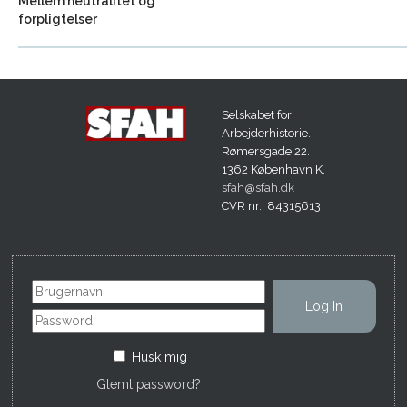
Mellem neutralitet og
forpligtelser
Selskabet for
Arbejderhistorie.
Rømersgade 22.
1362 København K.
sfah@sfah.dk
CVR nr.: 84315613
Husk mig
Glemt password?