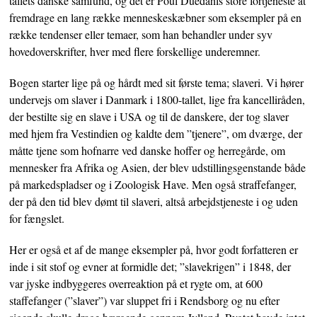
tallets danske samfund, og det er Poul Duedahls store fortjeneste at
fremdrage en lang række menneskeskæbner som eksempler på en
række tendenser eller temaer, som han behandler under syv
hovedoverskrifter, hver med flere forskellige underemner.
Bogen starter lige på og hårdt med sit første tema; slaveri. Vi hører
undervejs om slaver i Danmark i 1800-tallet, lige fra kancelliråden,
der bestilte sig en slave i USA og til de danskere, der tog slaver
med hjem fra Vestindien og kaldte dem ”tjenere”, om dværge, der
måtte tjene som hofnarre ved danske hoffer og herregårde, om
mennesker fra Afrika og Asien, der blev udstillingsgenstande både
på markedspladser og i Zoologisk Have. Men også straffefanger,
der på den tid blev dømt til slaveri, altså arbejdstjeneste i og uden
for fængslet.
Her er også et af de mange eksempler på, hvor godt forfatteren er
inde i sit stof og evner at formidle det; ”slavekrigen” i 1848, der
var jyske indbyggeres overreaktion på et rygte om, at 600
staffefanger (”slaver”) var sluppet fri i Rendsborg og nu efter