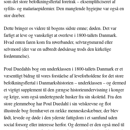
som det store befolkningsflertal foretrak – eksemplificiseret af
syfilis- og malariaepidemier. Den manglende hygiejne var også en
stor dræber.
Dette bringer os videre til bogens sidste emne; døden. Det var
farligt at leve og vanskeligt at overleve i 1800-tallets Danmark.
Hvad enten faren kom fra røverbander, selvtægtsmænd eller
selvmord (der var en udbredt dødsårsag trods den kirkelige
fordømmelse).
Poul Duedahls bog om underklassen i 1800-tallets Danmark er et
væsentligt bidrag til vores forståelse af leveforholdene for det store
befolkningsflertal i Danmarkshistorien – underklassen – og dermed
et vigtigt supplement til den gængse historieundervisning i konger
og krige, som også undertegnede husker fra sin skoletid. Fra den
store glemmebog har Poul Duedahl i sin velskrevne og flot
illustrede bog fremhævet en række menneskeskæbner, der blev
født, levede og døde i den yderste fattigdom i et samfund uden
social forsorg eller interesse herfor. Og dermed er den også med til