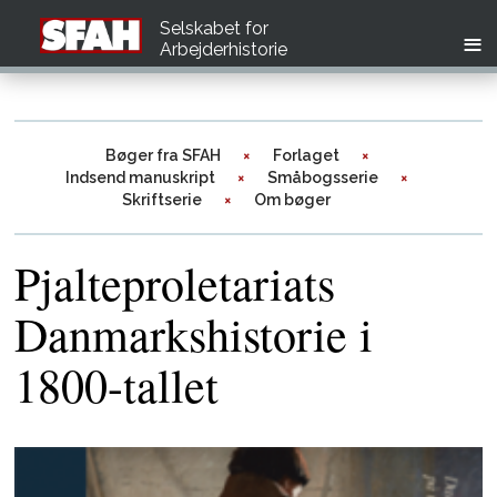
Selskabet for
Arbejderhistorie
Bøger fra SFAH
Forlaget
Indsend manuskript
Småbogsserie
Skriftserie
Om bøger
Pjalteproletariats
Danmarkshistorie i
1800-tallet