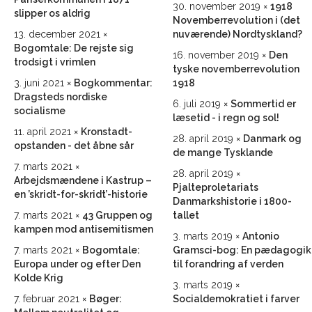
30. november 2019
1918
slipper os aldrig
Novemberrevolution i (det
13. december 2021
nuværende) Nordtyskland?
Bogomtale: De rejste sig
16. november 2019
Den
trodsigt i vrimlen
tyske novemberrevolution
3. juni 2021
Bogkommentar:
1918
Dragsteds nordiske
6. juli 2019
Sommertid er
socialisme
læsetid - i regn og sol!
11. april 2021
Kronstadt-
28. april 2019
Danmark og
opstanden - det åbne sår
de mange Tysklande
7. marts 2021
28. april 2019
Arbejdsmændene i Kastrup –
Pjalteproletariats
en ’skridt-for-skridt’-historie
Danmarkshistorie i 1800-
7. marts 2021
43 Gruppen og
tallet
kampen mod antisemitismen
3. marts 2019
Antonio
7. marts 2021
Bogomtale:
Gramsci-bog: En pædagogik
Europa under og efter Den
til forandring af verden
Kolde Krig
3. marts 2019
7. februar 2021
Bøger:
Socialdemokratiet i farver