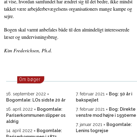
at vise, hvordan samfundet har ændret sig til det bedre, ikke mindst
takket være arbejderbevægelsens organisationers mange kampe og
sejre.
Bogen skal varmt anbefales både til den almindeligt interesserede
læser og undervisningsbrug.
Kim Frederichsen, Ph.d.
Om bøger
16. september 2022
7. februar 2021
Bog: 50 år i
Bogomtale: LOs sidste 20 år
bakspejlet
16. april 2022
Bogomtale:
7. februar 2021
Bog: Direkte
Pariserkommunen slipper os
venstre mod højre i 1930erne
aldrig
7. januar 2021
Bogomtale:
14. april 2022
Bogomtale:
Lenins togrejse
Pariserkommunen i 1871