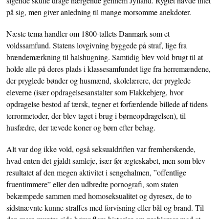
sigende skulle drage hærgende gennem Jylland. Rygtet havde intet
på sig, men giver anledning til mange morsomme anekdoter.
Næste tema handler om 1800-tallets Danmark som et
voldssamfund. Statens lovgivning byggede på straf, lige fra
brændemærkning til halshugning. Samtidig blev vold brugt til at
holde alle på deres plads i klassesamfundet lige fra herremændene,
der pryglede bønder og husmænd, skolelærere, der pryglede
eleverne (især opdragelsesanstalter som Flakkebjerg, hvor
opdragelse bestod af tærsk, tegner et forfærdende billede af tidens
terrormetoder, der blev taget i brug i børneopdragelsen), til
husfædre, der tævede koner og børn efter behag.
Alt var dog ikke vold, også seksualdriften var fremherskende,
hvad enten det gjaldt samleje, især før ægteskabet, men som blev
resultatet af den megen aktivitet i sengehalmen, ”offentlige
fruentimmere” eller den udbredte pornografi, som staten
bekæmpede sammen med homoseksualitet og dyresex, de to
sidstnævnte kunne straffes med forvisning eller bål og brand. Til