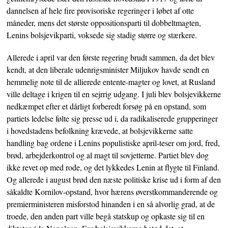
dannelsen af hele fire provisoriske regeringer i løbet af otte
måneder, mens det største oppositionsparti til dobbeltmagten,
Lenins bolsjevikparti, voksede sig stadig større og stærkere.
Allerede i april var den første regering brudt sammen, da det blev
kendt, at den liberale udenrigsminister Miljukov havde sendt en
hemmelig note til de allierede entente-magter og lovet, at Rusland
ville deltage i krigen til en sejrrig udgang. I juli blev bolsjevikkerne
nedkæmpet efter et dårligt forberedt forsøg på en opstand, som
partiets ledelse følte sig presse ud i, da radikaliserede grupperinger
i hovedstadens befolkning krævede, at bolsjevikkerne satte
handling bag ordene i Lenins populistiske april-teser om jord, fred,
brød, arbejderkontrol og al magt til sovjetterne. Partiet blev dog
ikke revet op med rode, og det lykkedes Lenin at flygte til Finland.
Og allerede i august brød den næste politiske krise ud i form af den
såkaldte Kornilov-opstand, hvor hærens øverstkommanderende og
premierministeren misforstod hinanden i en så alvorlig grad, at de
troede, den anden part ville begå statskup og opkaste sig til en