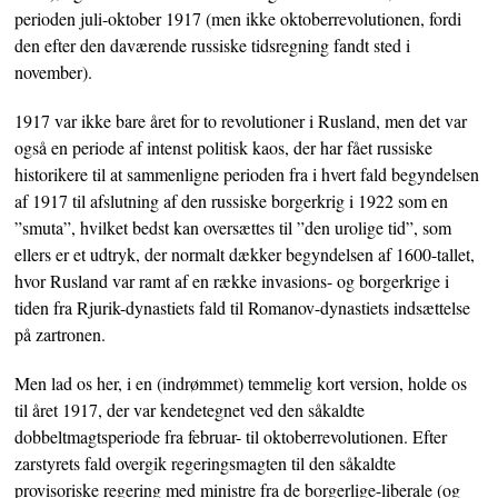
perioden juli-oktober 1917 (men ikke oktoberrevolutionen, fordi
den efter den daværende russiske tidsregning fandt sted i
november).
1917 var ikke bare året for to revolutioner i Rusland, men det var
også en periode af intenst politisk kaos, der har fået russiske
historikere til at sammenligne perioden fra i hvert fald begyndelsen
af 1917 til afslutning af den russiske borgerkrig i 1922 som en
”smuta”, hvilket bedst kan oversættes til ”den urolige tid”, som
ellers er et udtryk, der normalt dækker begyndelsen af 1600-tallet,
hvor Rusland var ramt af en række invasions- og borgerkrige i
tiden fra Rjurik-dynastiets fald til Romanov-dynastiets indsættelse
på zartronen.
Men lad os her, i en (indrømmet) temmelig kort version, holde os
til året 1917, der var kendetegnet ved den såkaldte
dobbeltmagtsperiode fra februar- til oktoberrevolutionen. Efter
zarstyrets fald overgik regeringsmagten til den såkaldte
provisoriske regering med ministre fra de borgerlige-liberale (og