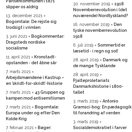
Pariserkommunen i 1871
30. november 2019
1918
slipper os aldrig
Novemberrevolution i (det
13. december 2021
nuværende) Nordtyskland?
Bogomtale: De rejste sig
16. november 2019
Den
trodsigt i vrimlen
tyske novemberrevolution
3. juni 2021
Bogkommentar:
1918
Dragsteds nordiske
6. juli 2019
Sommertid er
socialisme
læsetid - i regn og sol!
11. april 2021
Kronstadt-
28. april 2019
Danmark og
opstanden - det åbne sår
de mange Tysklande
7. marts 2021
28. april 2019
Arbejdsmændene i Kastrup –
Pjalteproletariats
en ’skridt-for-skridt’-historie
Danmarkshistorie i 1800-
7. marts 2021
43 Gruppen og
tallet
kampen mod antisemitismen
3. marts 2019
Antonio
7. marts 2021
Bogomtale:
Gramsci-bog: En pædagogik
Europa under og efter Den
til forandring af verden
Kolde Krig
3. marts 2019
7. februar 2021
Bøger:
Socialdemokratiet i farver