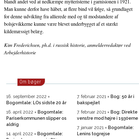
blandt andet ved at nedkæmpe mytteristerne i garnisionen i 1921.
Man kunne derfor have håbet, at flere bind vil følge, så grundlaget
for denne udvikling fra allierede med og til modstandere af
bolsjevikkerne kunne være blevet underbygget af et stærkt
kildemæssigt belæg.
Kim Frederichsen, ph.d. i russisk historie, anmelderredaktør ved
Arbejderhistorie
Om bøger
16. september 2022
7. februar 2021
Bog: 50 år i
Bogomtale: LOs sidste 20 år
bakspejlet
16. april 2022
Bogomtale:
7. februar 2021
Bog: Direkte
Pariserkommunen slipper os
venstre mod højre i 1930erne
aldrig
7. januar 2021
Bogomtale:
14. april 2022
Bogomtale:
Lenins togrejse