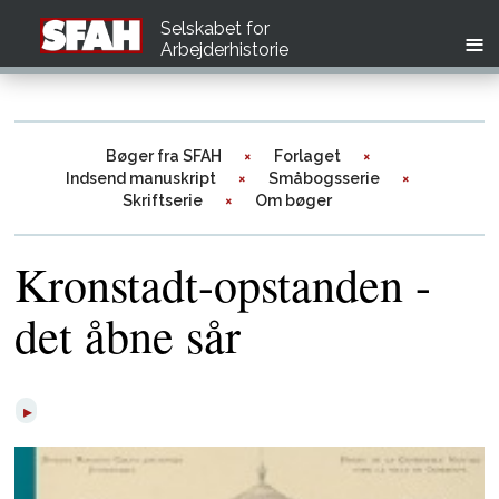
Selskabet for
Arbejderhistorie
Bøger fra SFAH
Forlaget
Indsend manuskript
Småbogsserie
Skriftserie
Om bøger
Kronstadt-opstanden -
det åbne sår