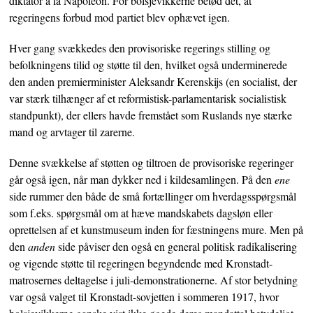
diktator á la Napoleon. For bolsjevikkerne betød det, at
regeringens forbud mod partiet blev ophævet igen.
Hver gang svækkedes den provisoriske regerings stilling og
befolkningens tilid og støtte til den, hvilket også underminerede
den anden premierminister Aleksandr Kerenskijs (en socialist, der
var stærk tilhænger af et reformistisk-parlamentarisk socialistisk
standpunkt), der ellers havde fremstået som Ruslands nye stærke
mand og arvtager til zarerne.
Denne svækkelse af støtten og tiltroen de provisoriske regeringer
går også igen, når man dykker ned i kildesamlingen. På den
ene
side rummer den både de små fortællinger om hverdagsspørgsmål
som f.eks. spørgsmål om at hæve mandskabets dagsløn eller
oprettelsen af et kunstmuseum inden for fæstningens mure. Men på
den
anden
side påviser den også en general politisk radikalisering
og vigende støtte til regeringen begyndende med Kronstadt-
matrosernes deltagelse i juli-demonstrationerne. Af stor betydning
var også valget til Kronstadt-sovjetten i sommeren 1917, hvor