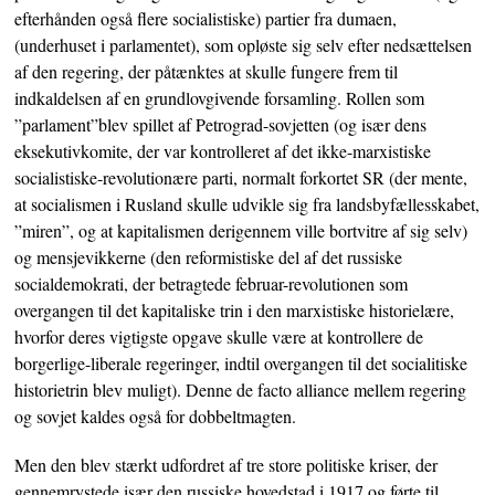
efterhånden også flere socialistiske) partier fra dumaen,
(underhuset i parlamentet), som opløste sig selv efter nedsættelsen
af den regering, der påtænktes at skulle fungere frem til
indkaldelsen af en grundlovgivende forsamling. Rollen som
”parlament”blev spillet af Petrograd-sovjetten (og især dens
eksekutivkomite, der var kontrolleret af det ikke-marxistiske
socialistiske-revolutionære parti, normalt forkortet SR (der mente,
at socialismen i Rusland skulle udvikle sig fra landsbyfællesskabet,
”miren”, og at kapitalismen derigennem ville bortvitre af sig selv)
og mensjevikkerne (den reformistiske del af det russiske
socialdemokrati, der betragtede februar-revolutionen som
overgangen til det kapitaliske trin i den marxistiske historielære,
hvorfor deres vigtigste opgave skulle være at kontrollere de
borgerlige-liberale regeringer, indtil overgangen til det socialitiske
historietrin blev muligt). Denne de facto alliance mellem regering
og sovjet kaldes også for dobbeltmagten.
Men den blev stærkt udfordret af tre store politiske kriser, der
gennemrystede især den russiske hovedstad i 1917 og førte til