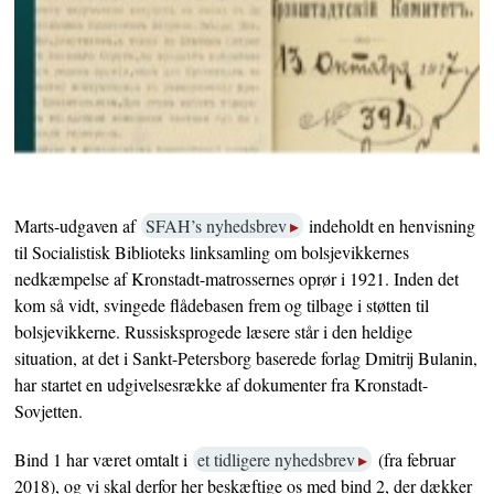
Marts-udgaven af
SFAH’s nyhedsbrev
indeholdt en henvisning
til Socialistisk Biblioteks linksamling om bolsjevikkernes
nedkæmpelse af Kronstadt-matrossernes oprør i 1921. Inden det
kom så vidt, svingede flådebasen frem og tilbage i støtten til
bolsjevikkerne. Russisksprogede læsere står i den heldige
situation, at det i Sankt-Petersborg baserede forlag Dmitrij Bulanin,
har startet en udgivelsesrække af dokumenter fra Kronstadt-
Sovjetten.
Bind 1 har været omtalt i
et tidligere nyhedsbrev
(fra februar
2018), og vi skal derfor her beskæftige os med bind 2, der dækker