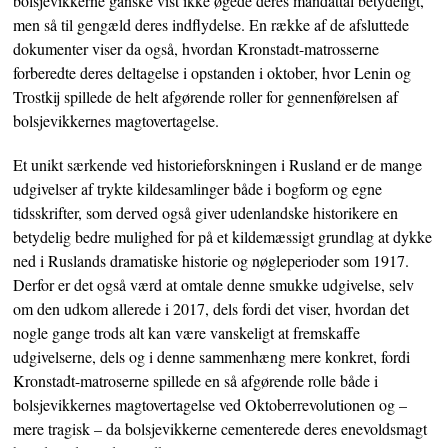
bolsjevikkerne ganske vist ikke øgede deres mandattal betydeligt,
men så til gengæld deres indflydelse. En række af de afsluttede
dokumenter viser da også, hvordan Kronstadt-matrosserne
forberedte deres deltagelse i opstanden i oktober, hvor Lenin og
Trostkij spillede de helt afgørende roller for gennenførelsen af
bolsjevikkernes magtovertagelse.
Et unikt særkende ved historieforskningen i Rusland er de mange
udgivelser af trykte kildesamlinger både i bogform og egne
tidsskrifter, som derved også giver udenlandske historikere en
betydelig bedre mulighed for på et kildemæssigt grundlag at dykke
ned i Ruslands dramatiske historie og nøgleperioder som 1917.
Derfor er det også værd at omtale denne smukke udgivelse, selv
om den udkom allerede i 2017, dels fordi det viser, hvordan det
nogle gange trods alt kan være vanskeligt at fremskaffe
udgivelserne, dels og i denne sammenhæng mere konkret, fordi
Kronstadt-matroserne spillede en så afgørende rolle både i
bolsjevikkernes magtovertagelse ved Oktoberrevolutionen og –
mere tragisk – da bolsjevikkerne cementerede deres enevoldsmagt