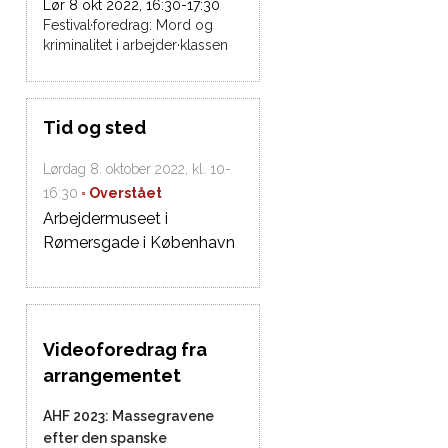
Lør 8 okt 2022, 16:30-17:30
Festival·foredrag: Mord og
kriminalitet i arbejder·klassen
Tid og sted
Lørdag 8. oktober 2022, kl. 10-
16:30
Arbejdermuseet i
Rømersgade i København
Videoforedrag fra
arrangementet
AHF 2023: Massegravene
efter den spanske