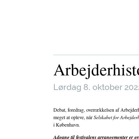
Arbejderhist
Lørdag 8. oktober 202
Debat, foredrag, overrækkelsen af Arbejde
meget at opleve, når
Selskabet for Arbejderh
i København.
Adgang til festivalens arrangementer er g