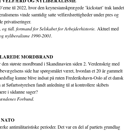
M VELFÆRD OG NYLIBERALISME
0’erne til 2022, hvor den keynesianskprægede ’kickstart’ trak landet
eralismens vinde samtidig satte velfærdsrettigheder under pres og
 privatiseringer.
, og tidl. formand for Selskabet for Arbejderhistorie.
Aktuel med
og nyliberalisme 1990-2001.
PKLAREDE MORDBRAND
r den største mordbrand i Skandinavien siden 2. Verdenskrig med
bevægelsens side har spørgsmålet været, hvordan et 20 år gammelt
sflag kunne blive indsat på ruten Frederikshavn-Oslo af et dansk
t Søfartsstyrelsen fandt anledning til at kontrollere skibets
mere i sådanne sager?
ømændenes Forbund.
 NATO
e antimilitaristiske perioder. Det var en del af partiets grundlag