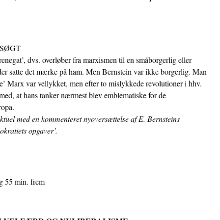
ESØGT
renegat’, dvs. overløber fra marxismen til en småborgerlig eller
 der satte det mærke på ham. Men Bernstein var ikke borgerlig. Man
e’ Marx var vellykket, men efter to mislykkede revolutioner i hhv.
med, at hans tanker nærmest blev emblematiske for de
ropa.
 Aktuel med en kommenteret nyoversættelse af E. Bernsteins
kratiets opgaver’.
og 55 min. frem