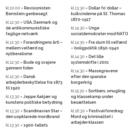
kl.10:00 ×
Revisionisten
kl.13:30 ×
Dollar fo’ dollar –
Bernstein genbesøgt
kulkvinderne på St. Thomas
1870-1917
kl.12:30 ×
USA, Danmark og
de antikommunistiske
kl.14:30 ×
Unge
faglige netværk
socialdemokrater mod NATO
kl.12:30 ×
Forandringens årti –
kl.14:30 ×
Fra slum til velfærd
mellem velfærd og
– boligpolitik 1850-1940
nyliberalisme
kl.14:30 ×
Det lille
kl.12:30 ×
Bude og svajere
systemskifte i 2001
gennem tiden
kl.14:30 ×
Massegravene
kl.12:30 ×
Dansk
efter den spanske
arbejderbeskyttelse fra 1873
borgerkrig
til 1920
kl.15:30 ×
Sortbørs, smugling
kl.13:30 ×
Jeppe Aakjær og
og klassekamp under
kunstens politiske betydning
besættelsen
kl.13:30 ×
Scandinavian Star –
kl.16:30 ×
Festival·foredrag:
den uopklarede mordbrand
Mord og kriminalitet i
arbejder·klassen
kl.13:30 ×
1900-tallets