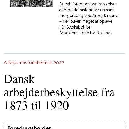
Debat, foredrag, overrækkelsen
af Arbejderhistorieprisen samt
morgensang ved Arbejderkoret
– der bliver meget at opleve,
når Selskabet for
Arbejderhistorie for 8. gang
afholder festival i
Arbejdermuseet i Rømersgade i
København. Adgang
til festivalens arrangementer er
gratis. Ønsker man imidlertid
Arbejderhistoriefestival 2022
alene at se museets
Dansk
permanente udstillinger, købes
billetter i butikken. FESTSALEN
Kl. 10
arbejderbeskyttelse fra
1873 til 1920
Foredragsholder