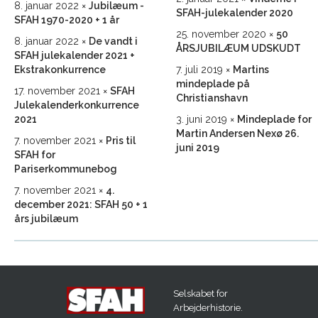
8. januar 2022
Jubilæum -
SFAH-julekalender 2020
SFAH 1970-2020 + 1 år
25. november 2020
50
8. januar 2022
De vandt i
ÅRSJUBILÆUM UDSKUDT
SFAH julekalender 2021 +
Ekstrakonkurrence
7. juli 2019
Martins
mindeplade på
17. november 2021
SFAH
Christianshavn
Julekalenderkonkurrence
2021
3. juni 2019
Mindeplade for
Martin Andersen Nexø 26.
7. november 2021
Pris til
juni 2019
SFAH for
Pariserkommunebog
7. november 2021
4.
december 2021: SFAH 50 + 1
års jubilæum
Selskabet for
Arbejderhistorie.