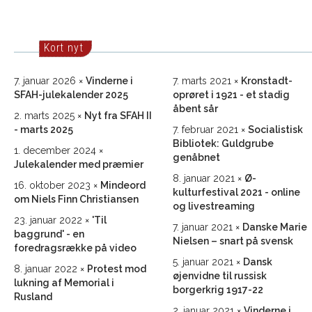
Kort nyt
7. januar 2026
Vinderne i
7. marts 2021
Kronstadt-
SFAH-julekalender 2025
oprøret i 1921 - et stadig
åbent sår
2. marts 2025
Nyt fra SFAH II
- marts 2025
7. februar 2021
Socialistisk
Bibliotek: Guldgrube
1. december 2024
genåbnet
Julekalender med præmier
8. januar 2021
Ø-
16. oktober 2023
Mindeord
kulturfestival 2021 - online
om Niels Finn Christiansen
og livestreaming
23. januar 2022
'Til
7. januar 2021
Danske Marie
baggrund' - en
Nielsen – snart på svensk
foredragsrække på video
5. januar 2021
Dansk
8. januar 2022
Protest mod
øjenvidne til russisk
lukning af Memorial i
borgerkrig 1917-22
Rusland
2. januar 2021
Vinderne i