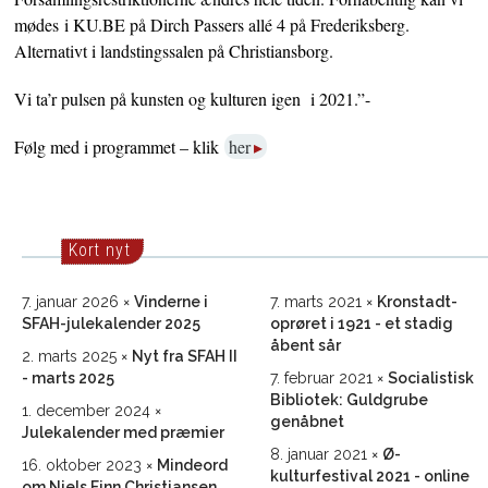
mødes i KU.BE på Dirch Passers allé 4 på Frederiksberg.
Alternativt i landstingssalen på Christiansborg.
Vi ta’r pulsen på kunsten og kulturen igen i 2021.”-
Følg med i programmet – klik
her
Kort nyt
7. januar 2026
Vinderne i
7. marts 2021
Kronstadt-
SFAH-julekalender 2025
oprøret i 1921 - et stadig
åbent sår
2. marts 2025
Nyt fra SFAH II
- marts 2025
7. februar 2021
Socialistisk
Bibliotek: Guldgrube
1. december 2024
genåbnet
Julekalender med præmier
8. januar 2021
Ø-
16. oktober 2023
Mindeord
kulturfestival 2021 - online
om Niels Finn Christiansen