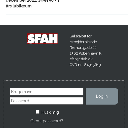
december 2021: SFAH 50 + 1
års jubilæum
Selskabet for
Arbejderhistorie.
Rømersgade 22.
1362 København K.
sfah@sfah.dk
CVR nr.: 84315613
Husk mig
Glemt password?