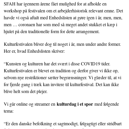
SFAH har igennem årene fået mulighed for at afholde en
workshop på festivalen om et arbejderhistorisk relevant emne. Det
havde vi også aftalt med Enhedslisten at gøre igen i år, men, men,
men … coronaen har som med så meget andet stukket et kæp i
hjulet på den traditionelle form for dette arrangement.
Kulturfestivalen bliver dog til noget i år, men under andre former.
Her er, hvad Enhedslisten skriver:
“Kunsten og kulturen har det svært i disse COVID19 tider.
Kulturfestivalen er blevet en tradition og derfor giver vi ikke op,
selvom nye restriktioner sætter begrænsninger. Vi glæder til, at vi
for fjerde gang i træk kan invitere til kulturfestival. Det kan ikke
blive helt som det plejer.
kulturdag i et spor
Vi går online og streamer en
med følgende
tema:
“Er den danske befolkning et sagtmodigt, følgagtigt eller stridbart