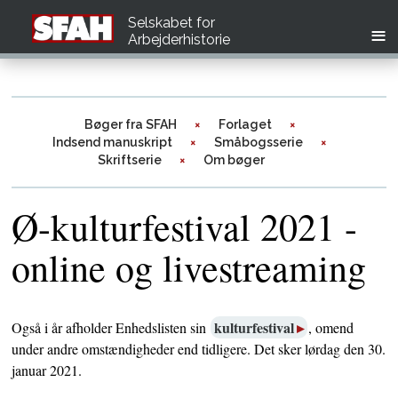
Selskabet for
Arbejderhistorie
Bøger fra SFAH
Forlaget
Indsend manuskript
Småbogsserie
Skriftserie
Om bøger
Ø-kulturfestival 2021 -
online og livestreaming
kulturfestival
Også i år afholder Enhedslisten sin
, omend
under andre omstændigheder end tidligere. Det sker lørdag den 30.
januar 2021.