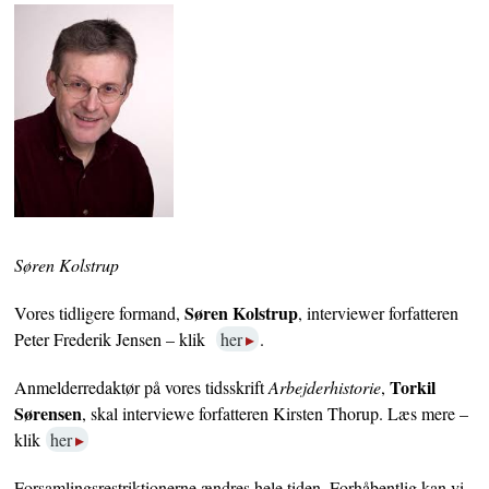
Søren Kolstrup
Søren Kolstrup
Vores tidligere formand,
, interviewer forfatteren
Peter Frederik Jensen – klik
her
.
Torkil
Anmelderredaktør på vores tidsskrift
Arbejderhistorie
,
Sørensen
, skal interviewe forfatteren Kirsten Thorup. Læs mere –
klik
her
Forsamlingsrestriktionerne ændres hele tiden. Forhåbentlig kan vi