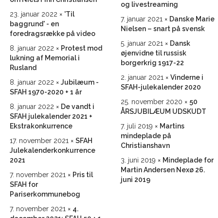
og livestreaming
23. januar 2022
'Til
7. januar 2021
Danske Marie
baggrund' - en
Nielsen – snart på svensk
foredragsrække på video
5. januar 2021
Dansk
8. januar 2022
Protest mod
øjenvidne til russisk
lukning af Memorial i
borgerkrig 1917-22
Rusland
2. januar 2021
Vinderne i
8. januar 2022
Jubilæum -
SFAH-julekalender 2020
SFAH 1970-2020 + 1 år
25. november 2020
50
8. januar 2022
De vandt i
ÅRSJUBILÆUM UDSKUDT
SFAH julekalender 2021 +
Ekstrakonkurrence
7. juli 2019
Martins
mindeplade på
17. november 2021
SFAH
Christianshavn
Julekalenderkonkurrence
2021
3. juni 2019
Mindeplade for
Martin Andersen Nexø 26.
7. november 2021
Pris til
juni 2019
SFAH for
Pariserkommunebog
7. november 2021
4.