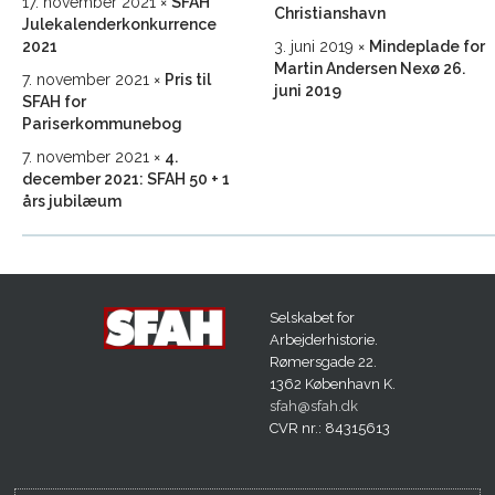
17. november 2021
SFAH
Christianshavn
Julekalenderkonkurrence
2021
3. juni 2019
Mindeplade for
Martin Andersen Nexø 26.
7. november 2021
Pris til
juni 2019
SFAH for
Pariserkommunebog
7. november 2021
4.
december 2021: SFAH 50 + 1
års jubilæum
Selskabet for
Arbejderhistorie.
Rømersgade 22.
1362 København K.
sfah@sfah.dk
CVR nr.: 84315613