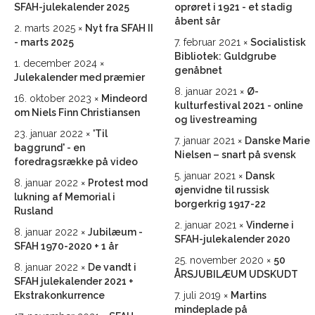
SFAH-julekalender 2025
oprøret i 1921 - et stadig
åbent sår
2. marts 2025
Nyt fra SFAH II
- marts 2025
7. februar 2021
Socialistisk
Bibliotek: Guldgrube
1. december 2024
genåbnet
Julekalender med præmier
8. januar 2021
Ø-
16. oktober 2023
Mindeord
kulturfestival 2021 - online
om Niels Finn Christiansen
og livestreaming
23. januar 2022
'Til
7. januar 2021
Danske Marie
baggrund' - en
Nielsen – snart på svensk
foredragsrække på video
5. januar 2021
Dansk
8. januar 2022
Protest mod
øjenvidne til russisk
lukning af Memorial i
borgerkrig 1917-22
Rusland
2. januar 2021
Vinderne i
8. januar 2022
Jubilæum -
SFAH-julekalender 2020
SFAH 1970-2020 + 1 år
25. november 2020
50
8. januar 2022
De vandt i
ÅRSJUBILÆUM UDSKUDT
SFAH julekalender 2021 +
Ekstrakonkurrence
7. juli 2019
Martins
mindeplade på