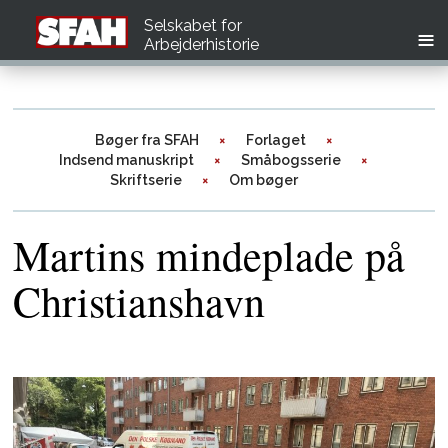
Selskabet for
Arbejderhistorie
Bøger fra SFAH
Forlaget
Indsend manuskript
Småbogsserie
Skriftserie
Om bøger
Martins mindeplade på
Christianshavn