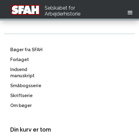
Selskabet for
Arbejderhistorie
Bøger fra SFAH
Forlaget
Indsend
manuskript
Småbogsserie
Skriftserie
Om bøger
Din kurv er tom