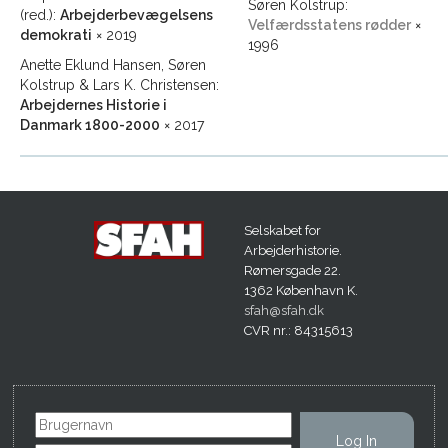
Søren Kolstrup:
(red.):
Arbejderbevægelsens
Velfærdsstatens rødder
×
demokrati
× 2019
1996
Anette Eklund Hansen, Søren
Kolstrup & Lars K. Christensen:
Arbejdernes Historie i
Danmark 1800-2000
× 2017
Selskabet for
Arbejderhistorie.
Rømersgade 22.
1362 København K.
sfah@sfah.dk
CVR nr.: 84315613