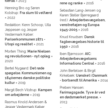
flertal
× 2023
rene og ranke
× 2016
Henning Bro og Søren
Sebastian Lang-Jensen og
Kolstrup:
Fra slum til velfærd
Karen Steller Bjerregaard
× 2022
(red.):
Arbejderbevægelsen,
Redaktion: Kenn Schoop, Ulla
venstrefløjen og Europa
Jeppesen og Jesper
1945-2005
× 2016
Vestermark Køber:
Knud Knudsen:
Dansk
Pariserkommunen 1871 -
fagbevægelses historie til
Utopi og realitet
× 2021
1950
× 2016
Morten Thing:
Marie Nielsen
Iben Bjørnsson:
AIC:
og revolutionen - nyt oplag
×
Arbejderbevægelsens
2020
Informations Central
× 2016
Bertel Nygaard:
Det røde
John Bertelsen & Birgit
spøgelse. Kommunismen og
Kirkebæk:
Uønsket i Danmark
1840ernes danske politiske
- bortsendt til Amerika
× 2014
kultur
× 2019
Preben Hansen:
Margit Bech Vilstrup:
Kampen
Farimagsgade. Tyve år ved
om arbejderne
× 2019
en dødsmærket presse.
×
Rasmus Knold Andersen &
2013
Jesper Vestermark Køber