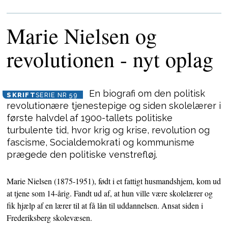
Marie Nielsen og
revolutionen - nyt oplag
En biografi om den politisk
SKRIFT
SERIE NR 59
revolutionære
tjenestepige
og siden
skolelærer
i
første halvdel af
1900-tallets
politiske
turbulente tid, hvor krig og krise, revolution og
fascisme,
Socialdemokrati
og kommunisme
prægede den politiske
venstrefløj.
Marie Nielsen (1875-1951), født i et fattigt husmandshjem, kom ud
at tjene som 14-årig. Fandt ud af, at hun ville være skolelærer og
fik hjælp af en lærer til at få lån til uddannelsen. Ansat siden i
Frederiksberg skolevæsen.