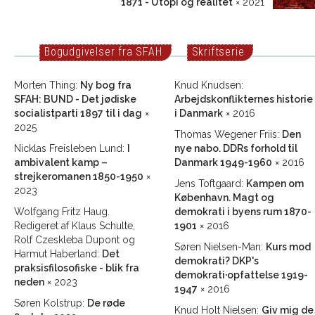
1871 - Utopi og realitet
× 2021
Bogudgivelser fra SFAH
Skriftserie
Morten Thing:
Ny bog fra
Knud Knudsen:
SFAH: BUND - Det jødiske
Arbejdskonflikternes historie
socialistparti 1897 til i dag
×
i Danmark
× 2016
2025
Thomas Wegener Friis:
Den
Nicklas Freisleben Lund:
I
nye nabo. DDRs forhold til
ambivalent kamp –
Danmark 1949-1960
× 2016
strejkeromanen 1850-1950
×
Jens Toftgaard:
Kampen om
2023
København. Magt og
Wolfgang Fritz Haug.
demokrati i byens rum 1870-
Redigeret af Klaus Schulte,
1901
× 2016
Rolf Czeskleba Dupont og
Søren Nielsen-Man:
Kurs mod
Harmut Haberland:
Det
demokrati? DKP's
praksisfilosofiske - blik fra
demokrati·opfattelse 1919-
neden
× 2023
1947
× 2016
Søren Kolstrup:
De røde
Knud Holt Nielsen:
Giv mig de