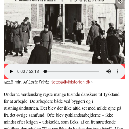
52:18 min.
Af
Lotte Printz
‹
lotte@livihistorien.dk
›
Under 2. verdenskrig rejste mange tusinde danskere til Tyskland
for at arbejde. De arbejdere både ved byggeri og i
rustningsindustrien. Det blev der ikke altid set med milde øjne på
fra det øvrige samfund. Ofte blev tysklandsarbejderne – ikke
mindst efter krigen – udskældt, som f.eks. af en fremtrædende
politiker, der udtalte: ”Det var ikke de bedste der tog afsted”. Men