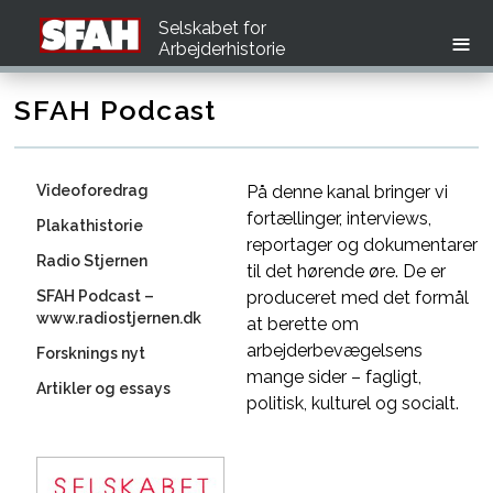
Selskabet for
Arbejderhistorie
SFAH Podcast
Videoforedrag
På denne kanal bringer vi
fortællinger, interviews,
Plakathistorie
reportager og dokumentarer
Radio Stjernen
til det hørende øre. De er
SFAH Podcast –
produceret med det formål
www.radiostjernen.dk
at berette om
arbejderbevægelsens
Forsknings nyt
mange sider – fagligt,
Artikler og essays
politisk, kulturel og socialt.