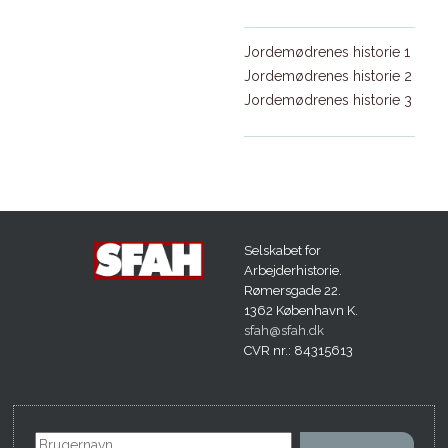
Jordemødrenes historie
1
Jordemødrenes historie
2
Jordemødrenes historie
3
Selskabet for
Arbejderhistorie.
Rømersgade 22.
1362 København K.
sfah@sfah.dk
CVR nr.: 84315613