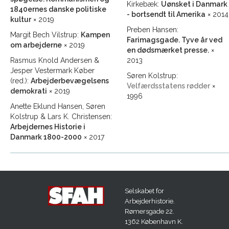
Kirkebæk:
Uønsket i Danmark
1840ernes danske politiske
- bortsendt til Amerika
× 2014
kultur
× 2019
Preben Hansen:
Margit Bech Vilstrup:
Kampen
Farimagsgade. Tyve år ved
om arbejderne
× 2019
en dødsmærket presse.
×
Rasmus Knold Andersen &
2013
Jesper Vestermark Køber
Søren Kolstrup:
(red.):
Arbejderbevægelsens
Velfærdsstatens rødder
×
demokrati
× 2019
1996
Anette Eklund Hansen, Søren
Kolstrup & Lars K. Christensen:
Arbejdernes Historie i
Danmark 1800-2000
× 2017
Selskabet for
Arbejderhistorie.
Rømersgade 22.
1362 København K.