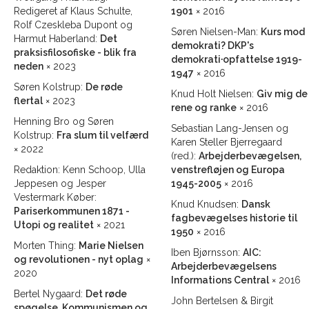
Redigeret af Klaus Schulte,
1901
× 2016
Rolf Czeskleba Dupont og
Søren Nielsen-Man:
Kurs mod
Harmut Haberland:
Det
demokrati? DKP's
praksisfilosofiske - blik fra
demokrati·opfattelse 1919-
neden
× 2023
1947
× 2016
Søren Kolstrup:
De røde
Knud Holt Nielsen:
Giv mig de
flertal
× 2023
rene og ranke
× 2016
Henning Bro og Søren
Sebastian Lang-Jensen og
Kolstrup:
Fra slum til velfærd
Karen Steller Bjerregaard
× 2022
(red.):
Arbejderbevægelsen,
Redaktion: Kenn Schoop, Ulla
venstrefløjen og Europa
Jeppesen og Jesper
1945-2005
× 2016
Vestermark Køber:
Knud Knudsen:
Dansk
Pariserkommunen 1871 -
fagbevægelses historie til
Utopi og realitet
× 2021
1950
× 2016
Morten Thing:
Marie Nielsen
Iben Bjørnsson:
AIC:
og revolutionen - nyt oplag
×
Arbejderbevægelsens
2020
Informations Central
× 2016
Bertel Nygaard:
Det røde
John Bertelsen & Birgit
spøgelse. Kommunismen og