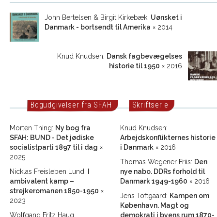
John Bertelsen & Birgit Kirkebæk:
Uønsket i
Danmark - bortsendt til Amerika
× 2014
Knud Knudsen:
Dansk fagbevægelses
historie til 1950
× 2016
Bogudgivelser fra SFAH
Skriftserie
Morten Thing:
Ny bog fra
Knud Knudsen:
SFAH: BUND - Det jødiske
Arbejdskonflikternes historie
socialistparti 1897 til i dag
×
i Danmark
× 2016
2025
Thomas Wegener Friis:
Den
Nicklas Freisleben Lund:
I
nye nabo. DDRs forhold til
ambivalent kamp –
Danmark 1949-1960
× 2016
strejkeromanen 1850-1950
×
Jens Toftgaard:
Kampen om
2023
København. Magt og
Wolfgang Fritz Haug.
demokrati i byens rum 1870-