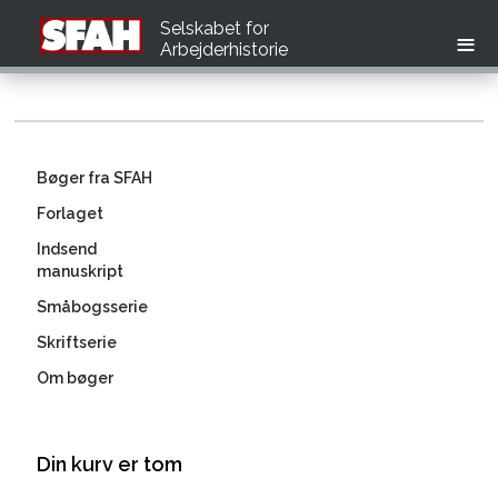
Selskabet for
Arbejderhistorie
Bøger fra SFAH
Forlaget
Indsend
manuskript
Småbogsserie
Skriftserie
Om bøger
Din kurv er tom