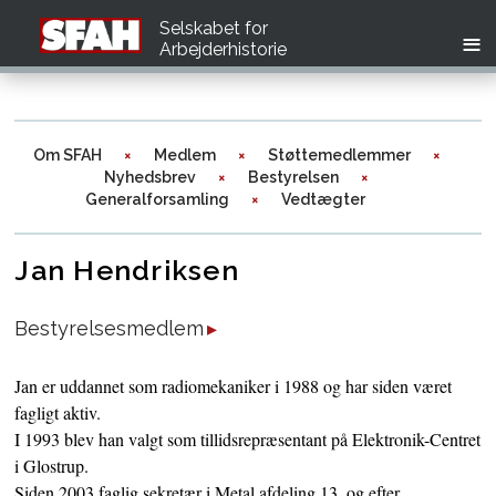
Selskabet for
Arbejderhistorie
Om SFAH
Medlem
Støttemedlemmer
Nyhedsbrev
Bestyrelsen
Generalforsamling
Vedtægter
Jan Hendriksen
Bestyrelsesmedlem
Jan er uddannet som radiomekaniker i 1988 og har siden været
fagligt aktiv.
I 1993 blev han valgt som tillidsrepræsentant på Elektronik-Centret
i Glostrup.
Siden 2003 faglig sekretær i Metal afdeling 13, og efter