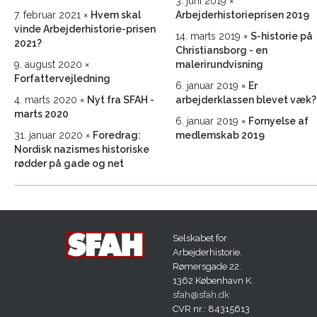
3. juni 2019
7. februar 2021
Hvem skal
Arbejderhistorieprisen 2019
vinde Arbejderhistorie-prisen
14. marts 2019
S-historie på
2021?
Christiansborg - en
9. august 2020
malerirundvisning
Forfattervejledning
6. januar 2019
Er
4. marts 2020
Nyt fra SFAH -
arbejderklassen blevet væk?
marts 2020
6. januar 2019
Fornyelse af
31. januar 2020
Foredrag:
medlemskab 2019
Nordisk nazismes historiske
rødder på gade og net
Selskabet for
Arbejderhistorie.
Rømersgade 22.
1362 København K.
sfah@sfah.dk
CVR nr.: 84315613