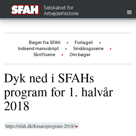
Selskabet for
Arbejderhistorie
Bøger fra SFAH
Forlaget
Indsend manuskript
Småbogsserie
Skriftserie
Om bøger
Dyk ned i SFAHs
program for 1. halvår
2018
https://sfah.dk/foraarsprogram-2018/