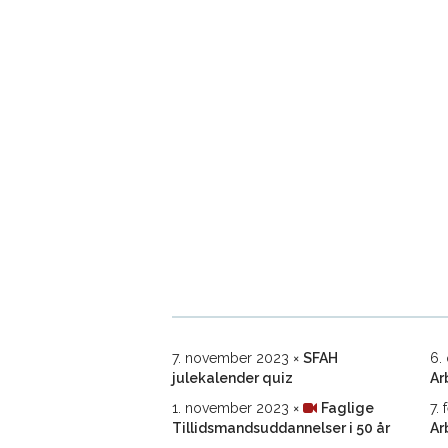
7. november 2023
SFAH
6.
julekalender quiz
Ar
1. november 2023
Faglige
7.
Tillidsmands­uddannelser i 50 år
Ar