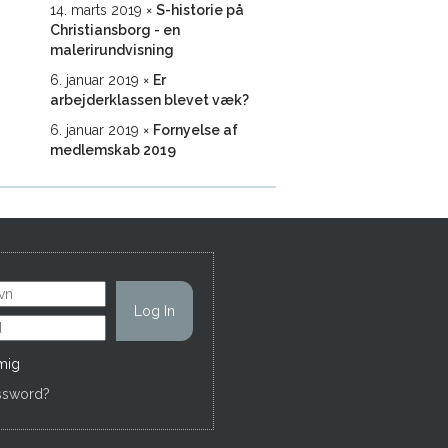
14. marts 2019
S-historie på
Christiansborg - en
malerirundvisning
6. januar 2019
Er
arbejderklassen blevet væk?
6. januar 2019
Fornyelse af
medlemskab 2019
mig
ssword?