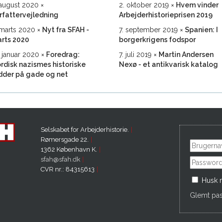
 august 2020
2. oktober 2019
Hvem vinder
rfattervejledning
Arbejderhistorieprisen 2019
 marts 2020
Nyt fra SFAH -
7. september 2019
Spanien: I
rts 2020
borgerkrigens fodspor
. januar 2020
Foredrag:
7. juli 2019
Martin Andersen
rdisk nazismes historiske
Nexø - et antikvarisk katalog
dder på gade og net
Selskabet for Arbejderhistorie.
Rømersgade 22.
1362 København K.
sfah@sfah.dk
CVR nr.: 84315613
Husk 
Glemt pa