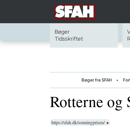
Bøger
V
Tidsskriftet
R
Bøger fra SFAH
For
Rotterne og
https://sfah.dk/sonningprisen/ ‎