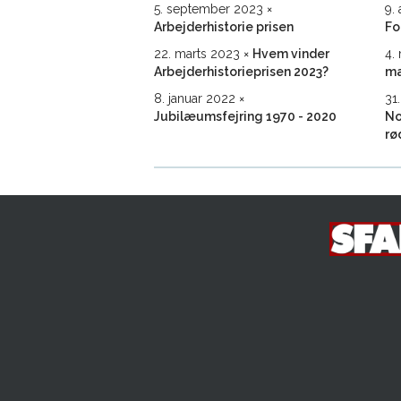
5. september 2023
9.
Arbejderhistorie prisen
Fo
22. marts 2023
Hvem vinder
4.
Arbejderhistorie­prisen 2023?
ma
8. januar 2022
31
Jubilæumsfejring 1970 - 2020
No
rø