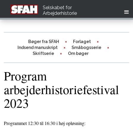
Selskabet for
Arbejderhistorie
Bøger fra SFAH
Forlaget
Indsend manuskript
Småbogsserie
Skriftserie
Om bøger
Program
arbejderhistoriefestival
2023
Programmet 12:30 til 16:30 i høj opløsning: