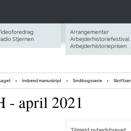
ideoforedrag
Arrangementer
adio Stjernen
Arbejderhistoriefestival
Arbejderhistorieprisen
laget
Indsend manuskript
Småbogsserie
Skriftser
 - april 2021
Tilmeld nyhedsbrevet