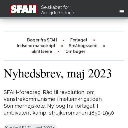
Selskabet for
Arbejderhistorie
Bøger fra SFAH
Forlaget
Indsend manuskript
Småbogsserie
Skriftserie
Om bøger
Nyhedsbrev, maj 2023
SFAH-foredrag: Råd til revolution, om
venstrekommunisme i mellemkrigstiden.
Sommerhøjskole. Ny bog fra forlaget: I
ambivalent kamp, strejkeromanen 1850-1950
Nyt fra SFAH – maj 2023