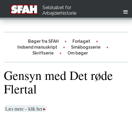
Selskabet for
Arbejderhistorie
Bøger fra SFAH
Forlaget
Indsend manuskript
Småbogsserie
Skriftserie
Om bøger
Gensyn med Det røde
Flertal
Læs mere – klik her