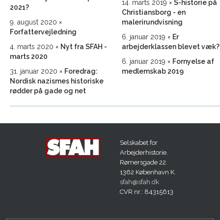
14. marts 2019
S-historie på
2021?
Christiansborg - en
9. august 2020
malerirundvisning
Forfattervejledning
6. januar 2019
Er
4. marts 2020
Nyt fra SFAH -
arbejderklassen blevet væk?
marts 2020
6. januar 2019
Fornyelse af
31. januar 2020
Foredrag:
medlemskab 2019
Nordisk nazismes historiske
rødder på gade og net
Selskabet for
Arbejderhistorie.
Rømersgade 22.
1362 København K.
sfah@sfah.dk
CVR nr.: 84315613