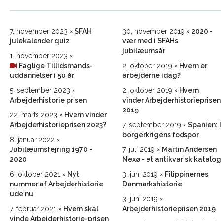
7. november 2023
SFAH
30. november 2019
2020 -
julekalender quiz
vær med i SFAHs
jubilæumsår
1. november 2023
Faglige Tillidsmands­
2. oktober 2019
Hvem er
uddannelser i 50 år
arbejderne idag?
5. september 2023
2. oktober 2019
Hvem
Arbejderhistorie prisen
vinder Arbejderhistorieprisen
2019
22. marts 2023
Hvem vinder
Arbejderhistorie­prisen 2023?
7. september 2019
Spanien: I
borgerkrigens fodspor
8. januar 2022
Jubilæumsfejring 1970 -
7. juli 2019
Martin Andersen
2020
Nexø - et antikvarisk katalog
6. oktober 2021
Nyt
3. juni 2019
Filippinernes
nummer af Arbejderhistorie
Danmarkshistorie
ude nu
3. juni 2019
7. februar 2021
Hvem skal
Arbejderhistorieprisen 2019
vinde Arbejderhistorie-prisen