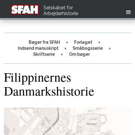
Selskabet for
Arbejderhistorie
Bøger fra SFAH
Forlaget
Indsend manuskript
Småbogsserie
Skriftserie
Om bøger
Filippinernes
Danmarkshistorie