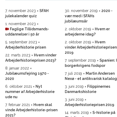
7. november 2023
SFAH
30. november 2019
2020 -
julekalender quiz
vær med i SFAHs
jubilæumsår
1. november 2023
Faglige Tillidsmands­
2. oktober 2019
Hvem er
uddannelser i 50 år
arbejderne idag?
5. september 2023
2. oktober 2019
Hvem
Arbejderhistorie prisen
vinder Arbejderhistorieprisen
2019
22. marts 2023
Hvem vinder
Arbejderhistorie­prisen 2023?
7. september 2019
Spanien: I
borgerkrigens fodspor
8. januar 2022
Jubilæumsfejring 1970 -
7. juli 2019
Martin Andersen
2020
Nexø - et antikvarisk katalog
6. oktober 2021
Nyt
3. juni 2019
Filippinernes
nummer af Arbejderhistorie
Danmarkshistorie
ude nu
3. juni 2019
7. februar 2021
Hvem skal
Arbejderhistorieprisen 2019
vinde Arbejderhistorie-prisen
14. marts 2019
S-historie på
2021?