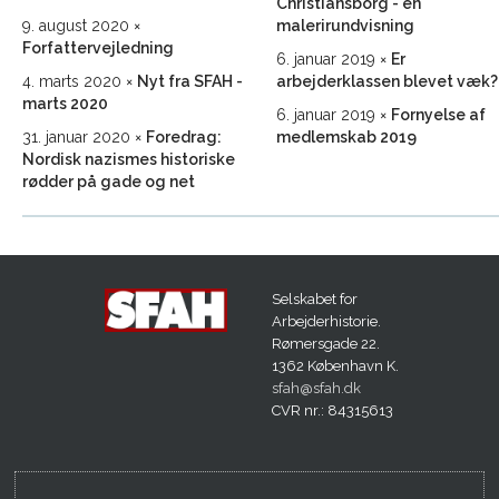
Christiansborg - en
9. august 2020
malerirundvisning
Forfattervejledning
6. januar 2019
Er
4. marts 2020
Nyt fra SFAH -
arbejderklassen blevet væk?
marts 2020
6. januar 2019
Fornyelse af
31. januar 2020
Foredrag:
medlemskab 2019
Nordisk nazismes historiske
rødder på gade og net
Selskabet for
Arbejderhistorie.
Rømersgade 22.
1362 København K.
sfah@sfah.dk
CVR nr.: 84315613