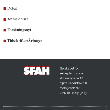
Debat
Anmeldelser
Forskningsnyt
Tidsskrifter/Årbøger
Selskabet for
Arbejderhistorie.
Rømersgade 22.
1362 København K.
sfah@sfah.dk
CVR nr.: 84315613