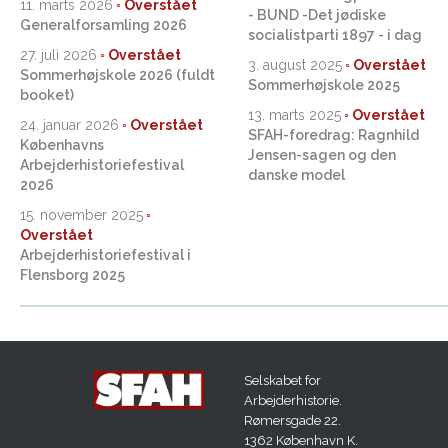
11. marts 2026
- BUND -Det jødiske
Generalforsamling 2026
socialistparti 1897 - i dag
27. juli 2026
3. august 2025
Sommerhøjskole 2026 (fuldt
Sommerhøjskole 2025
booket)
13. marts 2025
24. januar 2026
SFAH-foredrag: Ragnhild
Københavns
Jensen-sagen og den
Arbejderhistoriefestival
danske model
2026
15. november 2025
Arbejderhistoriefestival i
Flensborg 2025
Selskabet for
Arbejderhistorie.
Rømersgade 22.
1362 København K.