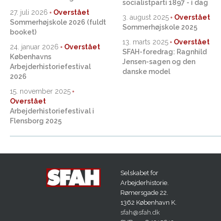
socialistparti 1897 - i dag
27. juli 2026
3. august 2025
Sommerhøjskole 2026 (fuldt
Sommerhøjskole 2025
booket)
13. marts 2025
24. januar 2026
SFAH-foredrag: Ragnhild
Københavns
Jensen-sagen og den
Arbejderhistoriefestival
danske model
2026
15. november 2025
Arbejderhistoriefestival i
Flensborg 2025
Selskabet for
Arbejderhistorie.
Rømersgade 22.
1362 København K.
sfah@sfah.dk