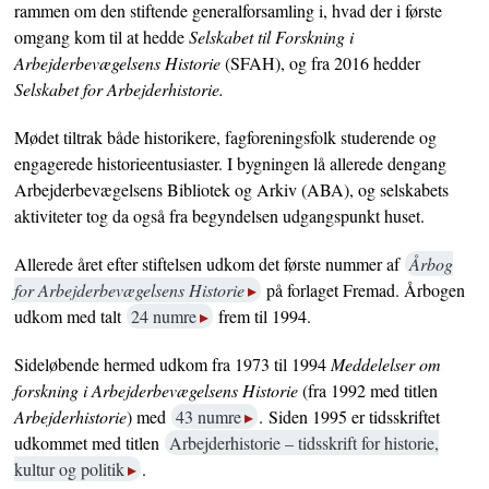
rammen om den stiftende generalforsamling i, hvad der i første
omgang kom til at hedde
Selskabet til Forskning i
Arbejderbevægelsens Historie
(SFAH), og fra 2016 hedder
Selskabet for Arbejderhistorie.
Mødet tiltrak både historikere, fagforeningsfolk studerende og
engagerede historieentusiaster. I bygningen lå allerede dengang
Arbejderbevægelsens Bibliotek og Arkiv (ABA), og selskabets
aktiviteter tog da også fra begyndelsen udgangspunkt huset.
Allerede året efter stiftelsen udkom det første nummer af
Årbog
for Arbejderbevægelsens Historie
på forlaget Fremad. Årbogen
udkom med talt
24 numre
frem til 1994.
Sideløbende hermed udkom fra 1973 til 1994
Meddelelser om
forskning i Arbejderbevægelsens Historie
(fra 1992 med titlen
Arbejderhistorie
) med
43 numre
. Siden 1995 er tidsskriftet
udkommet med titlen
Arbejderhistorie – tidsskrift for historie,
kultur og politik
.