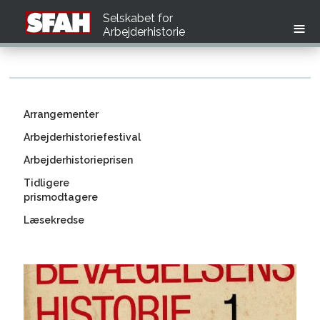
Selskabet for
Arbejderhistorie
Arrangementer
Arbejderhistoriefestival
Arbejderhistorieprisen
Tidligere
prismodtagere
Læsekredse