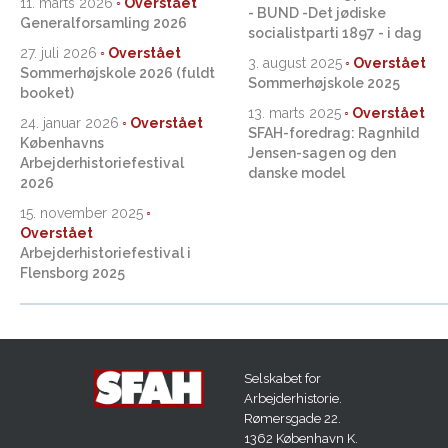
11. marts 2026
- BUND -Det jødiske
Generalforsamling 2026
socialistparti 1897 - i dag
27. juli 2026
3. august 2025
Sommerhøjskole 2026 (fuldt
Sommerhøjskole 2025
booket)
13. marts 2025
24. januar 2026
SFAH-foredrag: Ragnhild
Københavns
Jensen-sagen og den
Arbejderhistoriefestival
danske model
2026
15. november 2025
Arbejderhistoriefestival i
Flensborg 2025
Selskabet for
Arbejderhistorie.
Rømersgade 22.
1362 København K.