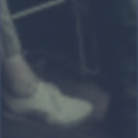
kulturelt, politisk og socialt.
Programmet byder på
foredrag, podcast, debat, sang
og udflugt. De emner, som
bliver behandlet og
præsenteret af historik