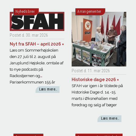
Nyhedsbrev
Arrangementer
Postet d. 30. mar
2026
Nyt fra SFAH – april 2026
×
Læs om Sommerhøjskolen
den 27. juli til 2. august på
Jaruplund Højskole, omtale af
to nye podcasts på
Postet d. 11. mar
2026
Radiostjernen og
Historiske dage 2026
×
Pariserkommunen 155 år
SFAH var igen i år tilstede på
Læs mere…
Historiske Dage d. 14.-15.
marts i Øksnehallen med
foredrag og salg af bøger
Læs mere…