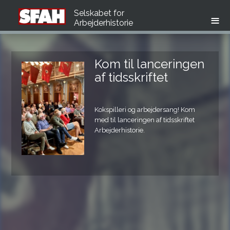
Selskabet for
Arbejderhistorie
Kom til lanceringen
Nyt nummer af
af tidsskriftet
Arbejder­historie­
Kokspilleri og arbejdersang! Kom
Et nyt nummer af tidsskrift for
med til lanceringen af tidsskriftet
Arbejderhistorie - med tema om
Arbejderhistorie.
arbejdersang og arbejdersangkultur.