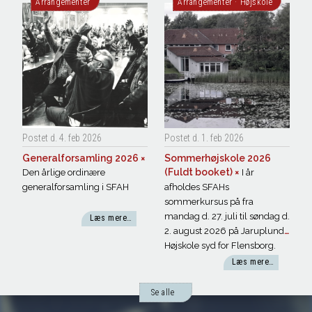
Arrangementer
Arrangementer
·
Højskole
Postet d. 4. feb
2026
Postet d. 1. feb
2026
Generalforsamling
2026
×
Sommerhøjskole 2026
(Fuldt booket)
×
Den årlige ordinære
I år
generalforsamling i SFAH
afholdes SFAHs
sommerkursus på fra
mandag d. 27. juli til søndag d.
Læs mere…
2. august 2026 på Jaruplund
Højskole syd for Flensborg.
Tag med på en tur rundt i
Læs mere…
arbejderbevægelsens historie
og få et indblik i dens mange
Se alle
forskellige sider: fagligt,