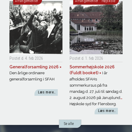
Arrangementer
Arrangementer
·
Højskole
Postet d. 4. feb
2026
Postet d. 1. feb
2026
Generalforsamling
2026
×
Sommerhøjskole 2026
(Fuldt booket)
×
Den årlige ordinære
I år
generalforsamling i SFAH
afholdes SFAHs
sommerkursus på fra
mandag d. 27. juli til søndag d.
Læs mere…
2. august 2026 på Jaruplund
Højskole syd for Flensborg.
Tag med på en tur rundt i
Læs mere…
arbejderbevægelsens historie
og få et indblik i dens mange
Se alle
forskellige sider: fagligt,