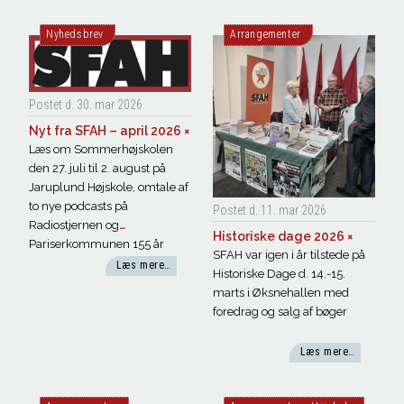
Nyhedsbrev
Arrangementer
Postet d. 30. mar
2026
Nyt fra SFAH – april 2026
×
Læs om Sommerhøjskolen
den 27. juli til 2. august på
Jaruplund Højskole, omtale af
to nye podcasts på
Postet d. 11. mar
2026
Radiostjernen og
Historiske dage 2026
×
Pariserkommunen 155 år
SFAH var igen i år tilstede på
Læs mere…
Historiske Dage d. 14.-15.
marts i Øksnehallen med
foredrag og salg af bøger
Læs mere…