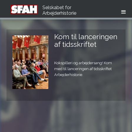
Selskabet for
Arbejderhistorie
Kom til lanceringen
Nyt nummer af
af tidsskriftet
Arbejder­historie­
Kokspilleri og arbejdersang! Kom
Et nyt nummer af tidsskrift for
med til lanceringen af tidsskriftet
Arbejderhistorie - med tema om
Arbejderhistorie.
arbejdersang og arbejdersangkultur.