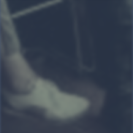
kulturelt, politisk og socialt.
Programmet byder på
foredrag, podcast, debat, sang
og udflugt. De emner, som
bliver behandlet og
præsenteret af historik