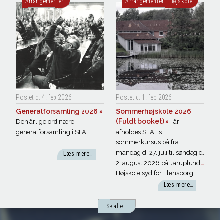
Arrangementer
Arrangementer
·
Højskole
Postet d. 4. feb
2026
Postet d. 1. feb
2026
Generalforsamling
2026
×
Sommerhøjskole 2026
(Fuldt booket)
×
Den årlige ordinære
I år
generalforsamling i SFAH
afholdes SFAHs
sommerkursus på fra
mandag d. 27. juli til søndag d.
Læs mere…
2. august 2026 på Jaruplund
Højskole syd for Flensborg.
Tag med på en tur rundt i
Læs mere…
arbejderbevægelsens historie
og få et indblik i dens mange
Se alle
forskellige sider: fagligt,