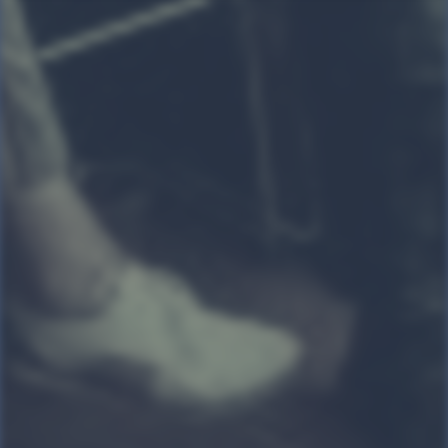
kulturelt, politisk og socialt.
Programmet byder på
foredrag, podcast, debat, sang
og udflugt. De emner, som
bliver behandlet og
præsenteret af historik