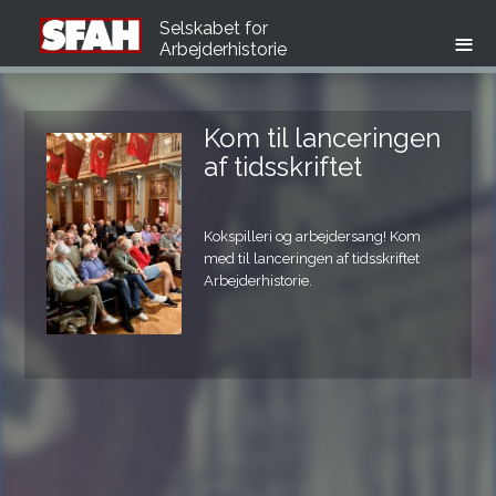
Selskabet for
Arbejderhistorie
Kom til lanceringen
Nyt nummer af
af tidsskriftet
Arbejder­historie­
Kokspilleri og arbejdersang! Kom
Et nyt nummer af tidsskrift for
med til lanceringen af tidsskriftet
Arbejderhistorie - med tema om
Arbejderhistorie.
arbejdersang og arbejdersangkultur.