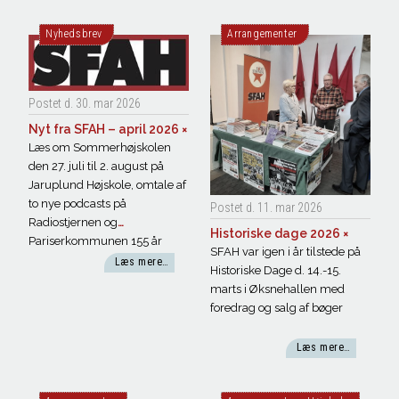
Nyhedsbrev
Arrangementer
Postet d. 30. mar
2026
Nyt fra SFAH – april 2026
×
Læs om Sommerhøjskolen
den 27. juli til 2. august på
Jaruplund Højskole, omtale af
to nye podcasts på
Postet d. 11. mar
2026
Radiostjernen og
Historiske dage 2026
×
Pariserkommunen 155 år
SFAH var igen i år tilstede på
Læs mere…
Historiske Dage d. 14.-15.
marts i Øksnehallen med
foredrag og salg af bøger
Læs mere…