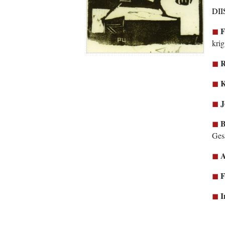
DIIS
F
krig
R
K
J
B
Ges
A
F
I