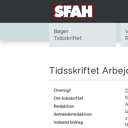
Bøger
V
Tidsskriftet
R
Tidsskriftet Arbej
Oversigt
D
t
Om tidsskriftet
A
Redaktion
l
Anmelderredaktion
s
Indsend bidrag
(