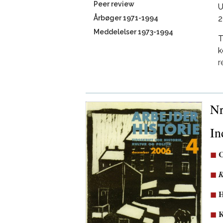
Peer review
U
Årbøger 1971-1994
2
Meddelelser 1973-1994
T
k
r
Nr
In
C
K
H
K