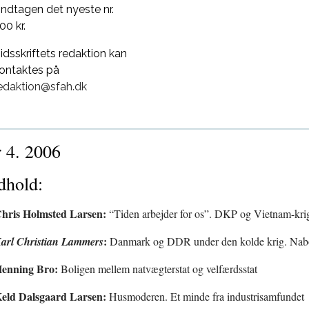
ndtagen det nyeste nr.
00 kr.
idsskriftets redaktion kan
ontaktes på
edaktion@sfah.dk
 4. 2006
dhold:
hris Holmsted Larsen:
“Tiden arbejder for os”. DKP og Vietnam-kr
:
arl Christian Lammers
Danmark og DDR under den kolde krig. Nabos
enning Bro:
Boligen mellem natvægterstat og velfærdsstat
eld Dalsgaard Larsen:
Husmoderen. Et minde fra industrisamfundet