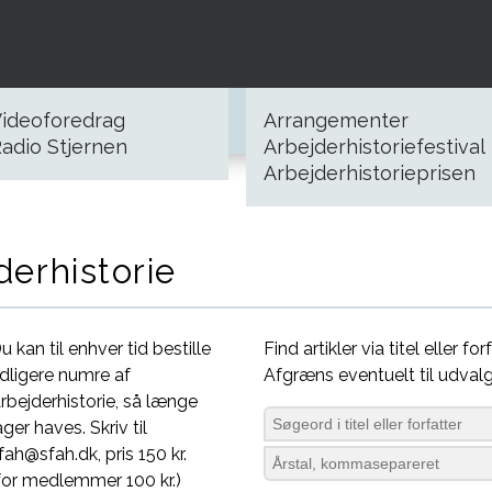
ideoforedrag
Arrangementer
adio Stjernen
Arbejderhistoriefestival
Arbejderhistorieprisen
derhistorie
u kan til enhver tid bestille
Find artikler via titel eller forf
idligere numre af
Afgræns eventuelt til udvalg
rbejderhistorie, så længe
ager haves. Skriv til
fah@sfah.dk, pris 150 kr.
for medlemmer 100 kr.)