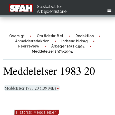
Selskabet for
Arbejderhistorie
Oversigt
Om tidsskriftet
Redaktion
Anmelderredaktion
Indsend bidrag
Peer review
Årbøger 1971-1994
Meddelelser 1973-1994
Meddelelser 1983 20
Meddelelser 1983 20 (139 MB)
Historisk Meddelelser