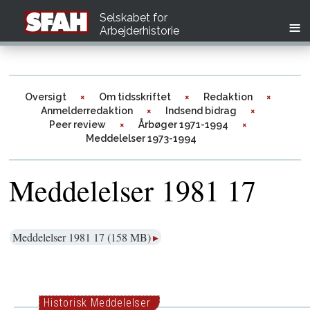
Selskabet for
Arbejderhistorie
Oversigt
Om tidsskriftet
Redaktion
Anmelderredaktion
Indsend bidrag
Peer review
Årbøger 1971-1994
Meddelelser 1973-1994
Meddelelser 1981 17
Meddelelser 1981 17 (158 MB)
Historisk Meddelelser