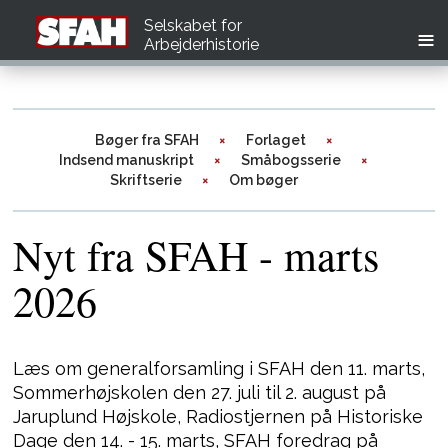
Selskabet for
Arbejderhistorie
Bøger fra SFAH
Forlaget
Indsend manuskript
Småbogsserie
Skriftserie
Om bøger
Nyt fra SFAH - marts
2026
Læs om generalforsamling i SFAH den 11. marts,
Sommerhøjskolen den 27. juli til 2. august på
Jaruplund Højskole, Radiostjernen på Historiske
Dage den 14. - 15. marts, SFAH foredrag på